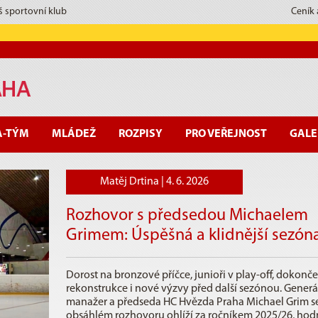
š sportovní klub
Ceník
A-TÝM
MLÁDEŽ
ROZPISY
PRO VEŘEJNOST
GALE
Matěj Drtina |
4. 6. 2026
Rozhovor s předsedou Michaelem
Grimem: Úspěšná a klidnější sezón
Dorost na bronzové příčce, junioři v play-off, dokonč
rekonstrukce i nové výzvy před další sezónou. Generá
manažer a předseda HC Hvězda Praha Michael Grim s
obsáhlém rozhovoru ohlíží za ročníkem 2025/26, hod