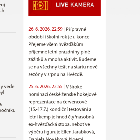
voj
ch
26. 6. 2026, 22:59 |
Přípravné
období i školní rok je u konce!
Přejeme všem hvězďákům
příjemné letní prázdniny plné
zážitků a mnoha aktivit. Budeme
se na všechny těšit na startu nové
sezóny v srpnu na Hvězdě.
25. 6. 2026, 22:55 |
dy vede
V široké
yli
nominaci české ženské hokejové
reprezentace na červencové
a
(15.-17.7.) kondiční testování a
ročníku
letní kemp je hned čtyřnásobná
ex-hvězďácká stopa, neboť ve
výběru figuruje Ellen Jarabková,
Daniela Nováková, Noemi