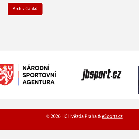
Archiv článků
© 2026 HC Hvězda Praha &
eSports.cz