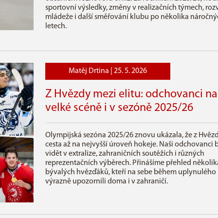
sportovní výsledky, změny v realizačních týmech, roz
mládeže i další směřování klubu po několika náročný
letech.
Matěj Drtina |
25. 5. 2026
Z Hvězdy mezi elitu: odchovanci na
velké scéně i v sezóně 2025/26
Olympijská sezóna 2025/26 znovu ukázala, že z Hvěz
cesta až na nejvyšší úroveň hokeje. Naši odchovanci b
vidět v extralize, zahraničních soutěžích i různých
reprezentačních výběrech. Přinášíme přehled několik
bývalých hvězďáků, kteří na sebe během uplynulého 
výrazně upozornili doma i v zahraničí.