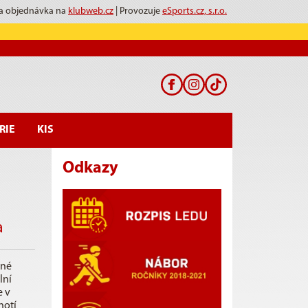
 a objednávka na
klubweb.cz
| Provozuje
eSports.cz, s.r.o.
RIE
KIS
Odkazy
a
ené
lní
e v
notí